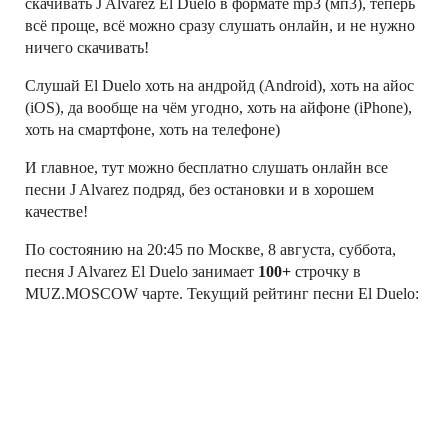
скачивать J Alvarez El Duelo в формате mp3 (мп3), теперь
всё проще, всё можно сразу слушать онлайн, и не нужно
ничего скачивать!
Слушай El Duelo хоть на андройд (Android), хоть на айос
(iOS), да вообще на чём угодно, хоть на айфоне (iPhone),
хоть на смартфоне, хоть на телефоне)
И главное, тут можно бесплатно слушать онлайн все
песни J Alvarez подряд, без остановки и в хорошем
качестве!
По состоянию на 20:45 по Москве, 8 августа, суббота,
песня J Alvarez El Duelo занимает
100+
строчку в
MUZ.MOSCOW чарте. Текущий рейтинг песни El Duelo:
1, — это относительная величина (не число
прослушиваний!), характеризующая текущюю
популярность песни в рейтинге MUZ.MOSCOW
Слушай свои любимые песни J Alvarez онлайн!