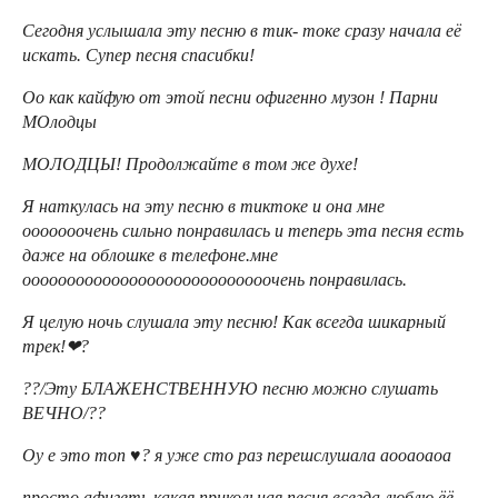
Сегодня услышала эту песню в тик- токе сразу начала её
искать. Супер песня спасибки!
Оо как кайфую от этой песни офигенно музон ! Парни
МОлодцы
МОЛОДЦЫ! Продолжайте в том же духе!
Я наткулась на эту песню в тиктоке и она мне
ооооооочень сильно понравилась и теперь эта песня есть
даже на облошке в телефоне.мне
оооооооооооооооооооооооооооочень понравилась.
Я целую ночь слушала эту песню! Как всегда шикарный
трек!❤?
??/Эту БЛАЖЕНСТВЕННУЮ песню можно слушать
ВЕЧНО/??
Оу е это топ ♥️? я уже сто раз перешслушала аооаоаоа
просто афигеть какая прикольная песня всегда люблю ёё