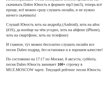
скачивать Dabro Юность в формате mp3 (мп3), теперь всё
проще, всё можно сразу слушать онлайн, и не нужно
ничего скачивать!
Слушай Юность хоть на андройд (Android), хоть на айос
(iOS), да вообще на чём угодно, хоть на айфоне (iPhone),
хоть на смартфоне, хоть на телефоне)
И главное, тут можно бесплатно слушать онлайн все
песни Dabro подряд, без остановки и в хорошем качестве!
По состоянию на 17:17 по Москве, 8 августа, суббота,
песня Dabro Юность занимает
100+
строчку в
MUZ.MOSCOW чарте. Текущий рейтинг песни Юность:
3227, — это относительная величина (не число
прослушиваний!), характеризующая текущюю
популярность песни в рейтинге MUZ.MOSCOW
Слушай свои любимые песни Dabro онлайн!
←
CHARLIE PUTH –
REDFOO – BOOTY MAN
→