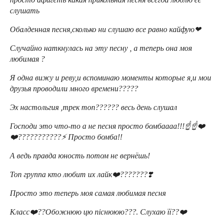
слушать
Обалденная песня,сколько ни слушаю все равно кайфую❤
Случайно наткнулась на эту песну , а теперь она моя
любимая ?
Я одна вижу и реву,и вспоминаю моменты которые я,и мои
друзья проводили много времени?????
Эх настольгия ,трек топ?????? весь день слушал
Господи это что-то а не песня просто бомбаааа!!!☝️☝️❤️
❤️???????????⚡ Просто бомба!!
А ведь правда юность потом не вернёшь!
Топ группа кто любит их лайк❤️???????❣️
Просто это теперь моя самая любимая песня
Класс❤️??Обожнюю цю піснююю???. Слухаю її??❤️