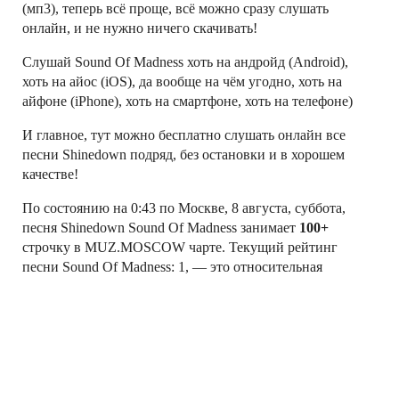
(мп3), теперь всё проще, всё можно сразу слушать
онлайн, и не нужно ничего скачивать!
Слушай Sound Of Madness хоть на андройд (Android),
хоть на айос (iOS), да вообще на чём угодно, хоть на
айфоне (iPhone), хоть на смартфоне, хоть на телефоне)
И главное, тут можно бесплатно слушать онлайн все
песни Shinedown подряд, без остановки и в хорошем
качестве!
По состоянию на 0:43 по Москве, 8 августа, суббота,
песня Shinedown Sound Of Madness занимает
100+
строчку в MUZ.MOSCOW чарте. Текущий рейтинг
песни Sound Of Madness: 1, — это относительная
величина (не число прослушиваний!), характеризующая
текущюю популярность песни в рейтинге
MUZ.MOSCOW
Слушай свои любимые песни Shinedown онлайн!