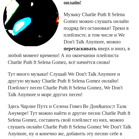
онлайн!
Музыку Charlie Puth ft Selena
Gomez можно слушать онлайн
подряд без остановки! Треки в
плейлисте, в том числе и We
Don't Talk Anymore, можно
перетаскивать
вверх и вниз, в
любой момент времени! А по окончании плейлиста
Charlie Puth ft Selena Gomez, всё начнётся снова!
Тут много музыки! Слушай We Don't Talk Anymore и
другую музыку Charlie Puth ft Selena Gomez онлайн!
Плейлист песен Charlie Puth ft Selena Gomez, We Don't
Talk Anymore и море других песен!
Здесь Чарлие Путх и Селена Гомез Ве Дон&апос;т Талк
Ануморе! Тут можно найти и другие песни Charlie Puth ft
Selena Gomez, составить свой плейлист из них, можно
слушать онлайн Charlie Puth ft Selena Gomez We Don't Talk
Anymore, ну и конечно же, добавить эту песню себе в