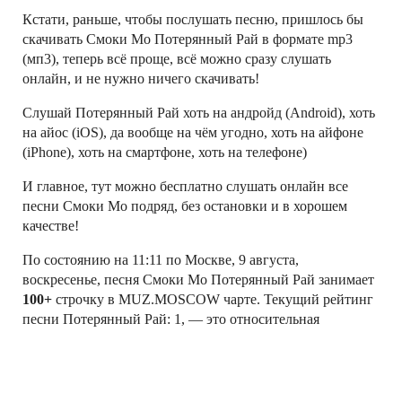
Кстати, раньше, чтобы послушать песню, пришлось бы
скачивать Смоки Мо Потерянный Рай в формате mp3
(мп3), теперь всё проще, всё можно сразу слушать
онлайн, и не нужно ничего скачивать!
Слушай Потерянный Рай хоть на андройд (Android), хоть
на айос (iOS), да вообще на чём угодно, хоть на айфоне
(iPhone), хоть на смартфоне, хоть на телефоне)
И главное, тут можно бесплатно слушать онлайн все
песни Смоки Мо подряд, без остановки и в хорошем
качестве!
По состоянию на 11:11 по Москве, 9 августа,
воскресенье, песня Смоки Мо Потерянный Рай занимает
100+
строчку в MUZ.MOSCOW чарте. Текущий рейтинг
песни Потерянный Рай: 1, — это относительная
величина (не число прослушиваний!), характеризующая
текущюю популярность песни в рейтинге
MUZ.MOSCOW