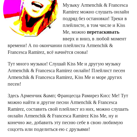
Музыку Armenchik & Francesca
Ramirez можно слушать онлайн
подряд без остановки! Треки в
плейлисте, в том числе и Kiss
Me, можно
перетаскивать
вверх и вниз, в любой момент
времени! А по окончании плейлиста Armenchik &
Francesca Ramirez, всё начнётся снова!
Тут много музыки! Слушай Kiss Me и другую музыку
Armenchik & Francesca Ramirez онлайн! Плейлист песен
Armenchik & Francesca Ramirez, Kiss Me и море других
песен!
Здесь Арменчик &амп; Францесца Рамирез Кисс Ме! Тут
можно найти и другие песни Armenchik & Francesca
Ramirez, составить свой плейлист из них, можно слушать
онлайн Armenchik & Francesca Ramirez Kiss Me, ну и
конечно же, добавить эту песню себе в свою любимую
соцсеть или поделиться ею с друзьями!