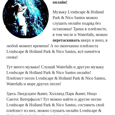
онлайн!
Музыку Lvndscape & Holland
Park & Nico Santos можно
слушать онлайн подряд без
остановки! Треки в плейлисте,
в том числе и Waterfalls, можно
перетаскивать
вверх и вниз, в
любой момент времени! А по окончании плейлиста
Lvndscape & Holland Park & Nico Santos, всё начнётся
снова!
Тут много музыки! Слушай Waterfalls и другую музыку
Lvndscape & Holland Park & Nico Santos онлайн!
Плейлист песен Lvndscape & Holland Park & Nico Santos,
Waterfalls и море других песен!
Здесь Лвндсцапе &амп; Холланд Парк &амп; Ницо
Сантос Ватерфаллс! Тут можно найти и другие песни
Lvndscape & Holland Park & Nico Santos, составить свой
плейлист из них, можно слушать онлайн Lvndscape &