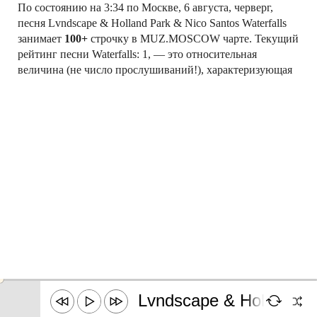
По состоянию на 3:34 по Москве, 6 августа, черверг,
песня Lvndscape & Holland Park & Nico Santos Waterfalls
занимает
100+
строчку в MUZ.MOSCOW чарте. Текущий
рейтинг песни Waterfalls: 1, — это относительная
величина (не число прослушиваний!), характеризующая
текущюю популярность песни в рейтинге
MUZ.MOSCOW
Слушай свои любимые песни Lvndscape & Holland Park &
Nico Santos онлайн!
←
STING – MESSAGE IN A
LARA FABIAN – JE SUIS A
BOTTLE
TOI
→
О компании
Контакты
DMCA
16+
©
MUZ.MOSCOW
, 2026
Lvndscape & Holland Pa