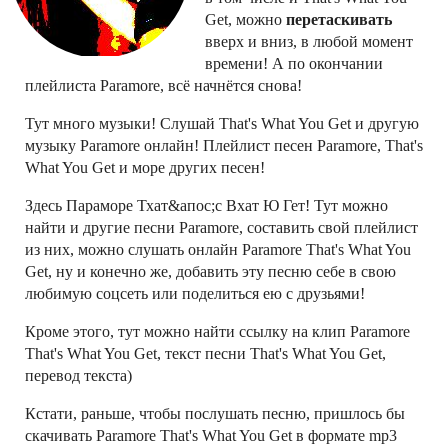
Get, можно
перетаскивать
вверх и вниз, в любой момент
времени! А по окончании
плейлиста Paramore, всё начнётся снова!
Тут много музыки! Слушай That's What You Get и другую
музыку Paramore онлайн! Плейлист песен Paramore, That's
What You Get и море других песен!
Здесь Параморе Тхат&апос;с Вхат Ю Гет! Тут можно
найти и другие песни Paramore, составить свой плейлист
из них, можно слушать онлайн Paramore That's What You
Get, ну и конечно же, добавить эту песню себе в свою
любимую соцсеть или поделиться ею с друзьями!
Кроме этого, тут можно найти ссылку на клип Paramore
That's What You Get, текст песни That's What You Get,
перевод текста)
Кстати, раньше, чтобы послушать песню, пришлось бы
скачивать Paramore That's What You Get в формате mp3