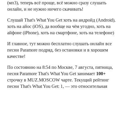
(мп3), теперь всё проще, всё можно сразу слушать
онлайн, и не нужно ничего скачивать!
Слушай That's What You Get хоть на андройд (Android),
хоть на айос (iOS), да вообще на чём угодно, хоть на
айфоне (iPhone), хоть на смартфоне, хоть на телефоне)
И главное, тут можно бесплатно слушать онлайн все
песни Paramore подряд, без остановки и в хорошем
качестве!
По состоянию на 8:54 по Москве, 7 августа, пятница,
песня Paramore That's What You Get занимает
100+
строчку в MUZ.MOSCOW чарте. Текущий рейтинг
песни That's What You Get: 1, — это относительная
величина (не число прослушиваний!), характеризующая
текущюю популярность песни в рейтинге
MUZ.MOSCOW
Слушай свои любимые песни Paramore онлайн!