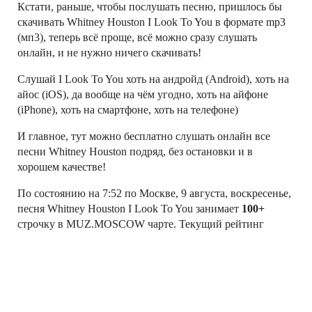
Кстати, раньше, чтобы послушать песню, пришлось бы
скачивать Whitney Houston I Look To You в формате mp3
(мп3), теперь всё проще, всё можно сразу слушать
онлайн, и не нужно ничего скачивать!
Слушай I Look To You хоть на андройд (Android), хоть на
айос (iOS), да вообще на чём угодно, хоть на айфоне
(iPhone), хоть на смартфоне, хоть на телефоне)
И главное, тут можно бесплатно слушать онлайн все
песни Whitney Houston подряд, без остановки и в
хорошем качестве!
По состоянию на 7:52 по Москве, 9 августа, воскресенье,
песня Whitney Houston I Look To You занимает
100+
строчку в MUZ.MOSCOW чарте. Текущий рейтинг
песни I Look To You: 1, — это относительная величина
(не число прослушиваний!), характеризующая текущюю
популярность песни в рейтинге MUZ.MOSCOW
Слушай свои любимые песни Whitney Houston онлайн!