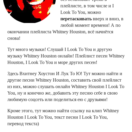
плейлисте, в том числе и I
Look To You, можно
перетаскивать
вверх и вниз, в
любой момент времени! А по
окончании плейлиста Whitney Houston, всё начнётся
снова!
Тут много музыки! Слушай I Look To You и другую
музыку Whitney Houston онлайн! Плейлист песен Whitney
Houston, I Look To You и море других песен!
Здесь Вхитнеу Хоустон И Лук То Ю! Тут можно найти и
другие песни Whitney Houston, составить свой плейлист
из них, можно слушать онлайн Whitney Houston I Look To
You, ну и конечно же, добавить эту песню себе в свою
любимую соцсеть или поделиться ею с друзьями!
Кроме этого, тут можно найти ссылку на клип Whitney
Houston I Look To You, текст песни I Look To You,
перевод текста)