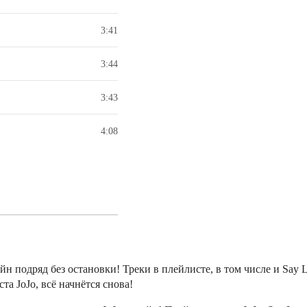
3:41
3:44
3:43
4:08
н подряд без остановки! Треки в плейлисте, в том числе и Say
а JoJo, всё начнётся снова!