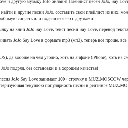
ve и другую музыку JoJo онлайн! Плейлист песен JoJo, Say Love
найти и другие песни JoJo, составить свой плейлист из них, мож
любимую соцсеть или поделиться ею с друзьями!
лку на клип JoJo Say Love, текст песни Say Love, перевод текста
ивать JoJo Say Love в формате mp3 (мп3), теперь всё проще, вс
OS), да вообще на чём угодно, хоть на айфоне (iPhone), хоть на с
JoJo подряд, без остановки и в хорошем качестве!
 песня JoJo Say Love занимает
100+
строчку в MUZ.MOSCOW чарте
арактеризующая текущюю популярность песни в рейтинге MUZ.