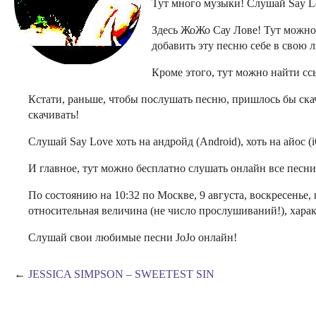
Тут много музыки! Слушай Say Lo
Здесь ЖоЖо Сау Лове! Тут можно 
добавить эту песню себе в свою 
Кроме этого, тут можно найти ссы
Кстати, раньше, чтобы послушать песню, пришлось бы скач
скачивать!
Слушай Say Love хоть на андройд (Android), хоть на айос (i
И главное, тут можно бесплатно слушать онлайн все песни 
По состоянию на 10:32 по Москве, 9 августа, воскресенье,
относительная величина (не число прослушиваний!), х
Слушай свои любимые песни JoJo онлайн!
←
JESSICA SIMPSON – SWEETEST SIN
О компании
Контакты
DMCA
16+