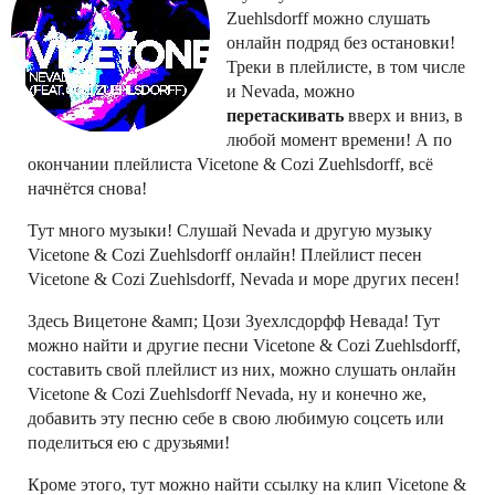
Zuehlsdorff можно слушать
онлайн подряд без остановки!
Треки в плейлисте, в том числе
и Nevada, можно
перетаскивать
вверх и вниз, в
любой момент времени! А по
окончании плейлиста Vicetone & Cozi Zuehlsdorff, всё
начнётся снова!
Тут много музыки! Слушай Nevada и другую музыку
Vicetone & Cozi Zuehlsdorff онлайн! Плейлист песен
Vicetone & Cozi Zuehlsdorff, Nevada и море других песен!
Здесь Вицетоне &амп; Цози Зуехлсдорфф Невада! Тут
можно найти и другие песни Vicetone & Cozi Zuehlsdorff,
составить свой плейлист из них, можно слушать онлайн
Vicetone & Cozi Zuehlsdorff Nevada, ну и конечно же,
добавить эту песню себе в свою любимую соцсеть или
поделиться ею с друзьями!
Кроме этого, тут можно найти ссылку на клип Vicetone &