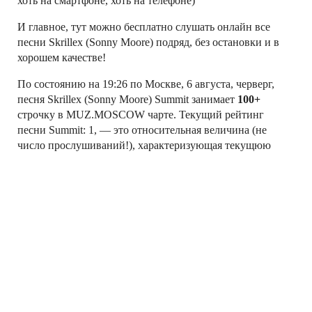
хоть на смартфоне, хоть на телефоне)
И главное, тут можно бесплатно слушать онлайн все
песни Skrillex (Sonny Moore) подряд, без остановки и в
хорошем качестве!
По состоянию на 19:26 по Москве, 6 августа, черверг,
песня Skrillex (Sonny Moore) Summit занимает
100+
строчку в MUZ.MOSCOW чарте. Текущий рейтинг
песни Summit: 1, — это относительная величина (не
число прослушиваний!), характеризующая текущюю
популярность песни в рейтинге MUZ.MOSCOW
Слушай свои любимые песни Skrillex (Sonny Moore)
онлайн!
←
LENNY KRAVITZ – I
ИРИНА АЛЛЕГРОВА –
BELONG TO YOU
ТРАНЗИТНЫЙ ПАССАЖИР
→
О компании
Контакты
DMCA
16+