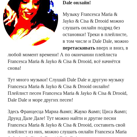
Dale онлайн!
Музыку Francesca Maria &
Jayko & Cisa & Drooid можно
слушать онлайн подряд без
остановки! Треки в плейлисте,
в том числе и Dale Dale, можно
перетаскивать
вверх и вниз, в
любой момент времени! А по окончании плейлиста
Francesca Maria & Jayko & Cisa & Drooid, всё начнётся
снова!
Тут много музыки! Слушай Dale Dale и другую музыку
Francesca Maria & Jayko & Cisa & Drooid онлайн!
Плейлист песен Francesca Maria & Jayko & Cisa & Drooid,
Dale Dale и море других песен!
Здесь Францесца Мариа &амп; Жауко &амп; Циса &амп;
Друид Дале Дале! Тут можно найти и другие песни
Francesca Maria & Jayko & Cisa & Drooid, составить свой
плейлист из них, можно слушать онлайн Francesca Maria