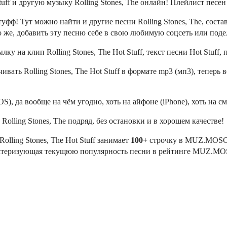
ff и другую музыку Rolling Stones, The онлайн! Плейлист песен Ro
уфф! Тут можно найти и другие песни Rolling Stones, The, соста
чно же, добавить эту песню себе в свою любимую соцсеть или поде
ку на клип Rolling Stones, The Hot Stuff, текст песни Hot Stuff, 
вать Rolling Stones, The Hot Stuff в формате mp3 (мп3), теперь 
iOS), да вообще на чём угодно, хоть на айфоне (iPhone), хоть на с
olling Stones, The подряд, без остановки и в хорошем качестве!
Rolling Stones, The Hot Stuff занимает
100+
строчку в MUZ.MOSCOW
арактеризующая текущюю популярность песни в рейтинге MUZ.