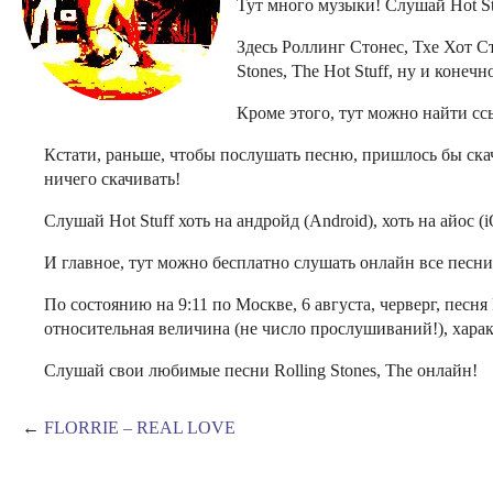
Тут много музыки! Слушай Hot Stu
Здесь Роллинг Стонес, Тхе Хот Ст
Stones, The Hot Stuff, ну и коне
Кроме этого, тут можно найти ссыл
Кстати, раньше, чтобы послушать песню, пришлось бы скачи
ничего скачивать!
Слушай Hot Stuff хоть на андройд (Android), хоть на айос (
И главное, тут можно бесплатно слушать онлайн все песни R
По состоянию на 9:11 по Москве, 6 августа, черверг, песня 
относительная величина (не число прослушиваний!), х
Слушай свои любимые песни Rolling Stones, The онлайн!
←
FLORRIE – REAL LOVE
О компании
Контакты
DMCA
16+