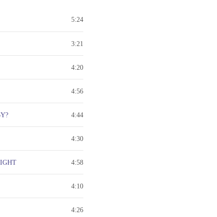
5:24
3:21
4:20
4:56
BY?
4:44
4:30
NIGHT
4:58
4:10
4:26