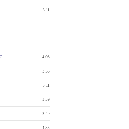
3:11
ОЮ
4:08
3:53
3:11
3:39
2:40
4:35